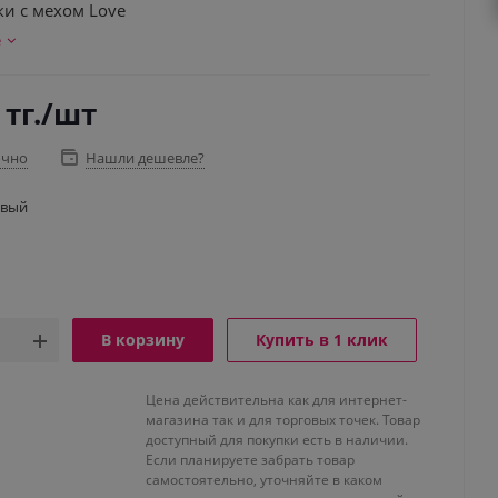
и с мехом Love
е
тг.
/шт
очно
Нашли дешевле?
овый
В корзину
Купить в 1 клик
Цена действительна как для интернет-
магазина так и для торговых точек. Товар
доступный для покупки есть в наличии.
Если планируете забрать товар
самостоятельно, уточняйте в каком