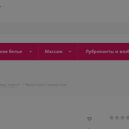
ы
кое белье
Массаж
Лубриканты и воз
ажи, скотч
-
Наручники с мехом Love