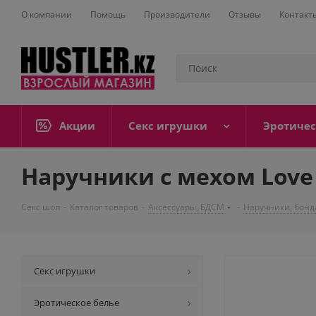
О компании
Помощь
Производители
Отзывы
Контакт
Акции
Секс игрушки
Эротичес
Наручники с мехом Love
Секс шоп
-
Каталог товаров
-
Аксессуары, БДСМ
-
Наручники, бонд
Секс игрушки
Эротическое белье