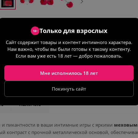
Только для взрослых
18+
Сайт содержит товары и контент интимного характера.
Нам важно, чтобы вы были готовы к такому контенту.
опасно
Конфиденциально
Если вам уже есть 18 лет — добро пожаловать.
Мне исполнилось 18 лет
Характеристики
Как получить заказ
Как
Покинуть сайт
ос
Наличие
ы и пикантности в ваши интимные игры с яркими
меховым
ый контраст с прочной металлической основой, обеспечив