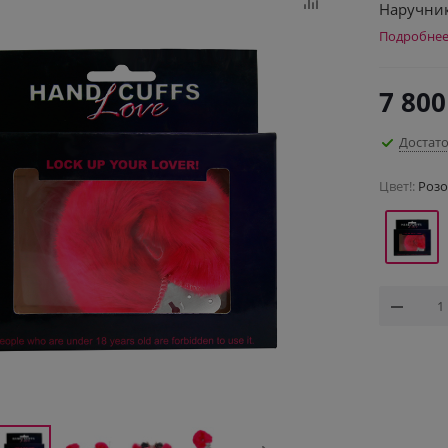
Наручник
Подробне
7 800
Достат
Цвет!:
Роз