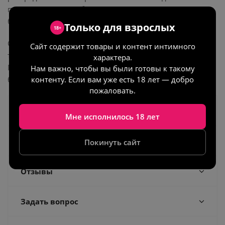
прикосновения вы будете получать сладостное
блаженство.
Только для взрослых
18+
Свеча с ароматом сделана на основе соевого воска,
Сайт содержит товары и контент интимного
температура плавления которого гораздо ниже.
характера.
Поэтому, даже если лить масло сразу на тело - оно не
Нам важно, чтобы вы были готовы к такому
контенту. Если вам уже есть 18 лет — добро
будет обжигающе горячим.
пожаловать.
Как получить заказ
Мне исполнилось 18 лет
Как оплатить заказ
Покинуть сайт
Отзывы
Задать вопрос