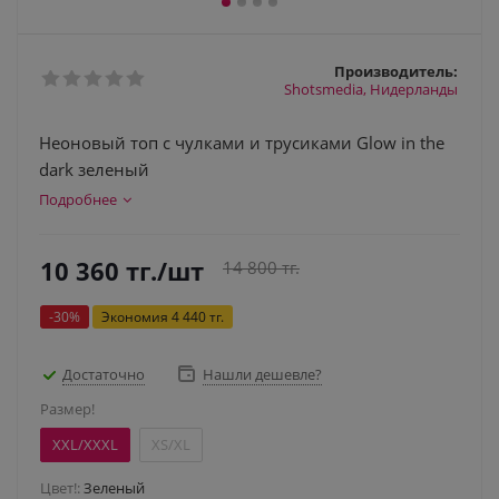
Производитель:
Shotsmedia, Нидерланды
Неоновый топ с чулками и трусиками Glow in the
dark зеленый
Подробнее
10 360
тг.
/шт
14 800
тг.
-
30
%
Экономия
4 440
тг.
Достаточно
Нашли дешевле?
Размер!
XXL/XXXL
XS/XL
Цвет!:
Зеленый