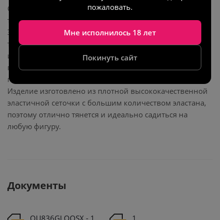
пожаловать.
Соблазнительный неоновый топ с чулками и
трусиками из коллекции
OUCH! Glow in the dark!
Этот эротический наряд состоит из двух деталей,
Мне исполнилось 18 лет
трусики с изящными гартерами, переходящими в чулки
и топ с завязками на шее. Белье дополнено узором из
Покинуть сайт
переплетающихся нитей, который подчеркивает
пикантные части тела, акцентируя на них внимание.
Изделие изготовлено из плотной высококачественной
эластичной сеточки с большим количеством эластана,
поэтому отлично тянется и идеально садиться на
любую фигуру.
Документы
OU836GLOOSX - 1
1