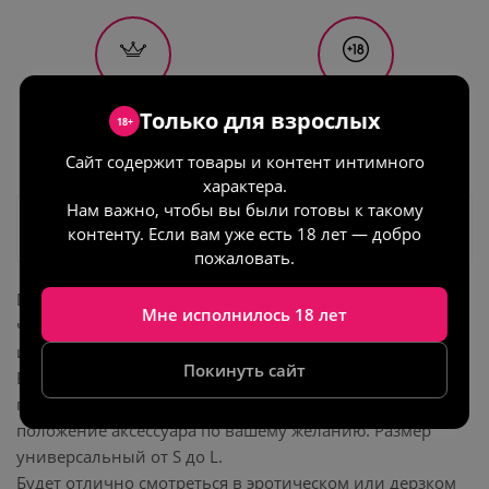
Гарантия
Только для
Только для взрослых
18+
качества
взрослых
Сайт содержит товары и контент интимного
характера.
Нам важно, чтобы вы были готовы к такому
Описание
контенту. Если вам уже есть 18 лет — добро
пожаловать.
Diane Lady's Arsenal - портупея из натуральной кожи
Мне исполнилось 18 лет
черного цвета. Изготовлена по эксклюзивному дизайну,
изделие ручной работы.
Покинуть сайт
Благодаря 4 пряжкам, расположенным на плечах и на
поясе, размер удобно регулировать и менять
положение аксессуара по вашему желанию. Размер
универсальный от S до L.
Будет отлично смотреться в эротическом или дерзком