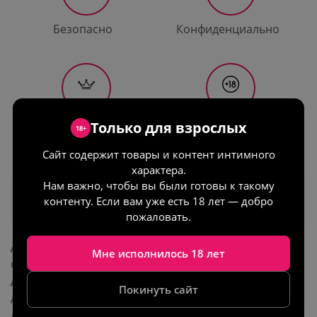
Безопасно
Конфиденциально
Только для взрослых
Гарантия
Только для
18+
качества
взрослых
Сайт содержит товары и контент интимного
характера.
Нам важно, чтобы вы были готовы к такому
контенту. Если вам уже есть 18 лет — добро
Описание
пожаловать.
Дерзкий и сексуальный пояс для чулок из натуральной
Мне исполнилось 18 лет
кожи, изделие ручной работы от Lady's Arsenal.
Декорирован металлическими кольцами разного
Покинуть сайт
диаметра.
Легко подогнать пояс и гартеры на которые крепятся