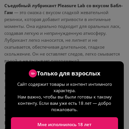
Съедобный лубрикант Pleasure Lab со вкусом Бабл-
Гам
— это смазка с вкусом сладкой жевательной
резинки, которая добавит игривости в интимные
моменты. Она идеально подходит для оральных ласк,
создавая легкую и непринужденную атмосферу.
Лубрикант легко наносится, не липнет и не
скатывается, обеспечивая длительное, гладкое
скольжение. Он не оставляет следов, легко смывается
водой и не вызывает раздражений.
Только для взрослых
Формула основана на натуральных компонентах:
18+
экстракт алоэ вера увлажняет и успокаивает кожу,
Сайт содержит товары и контент интимного
экстракт ромашки оказывает противовоспалительное
характера.
действие, а экстракт льна глубоко питает и смягчает.
Нам важно, чтобы вы были готовы к такому
Лубрикант не содержит сульфатов, парабенов,
контенту. Если вам уже есть 18 лет — добро
красителей и масел, что делает его безопасным для
пожаловать.
чувствительной кожи. Он поддерживает оптимальный
pH и помогает сохранить естественный баланс
Мне исполнилось 18 лет
слизистых оболочек.