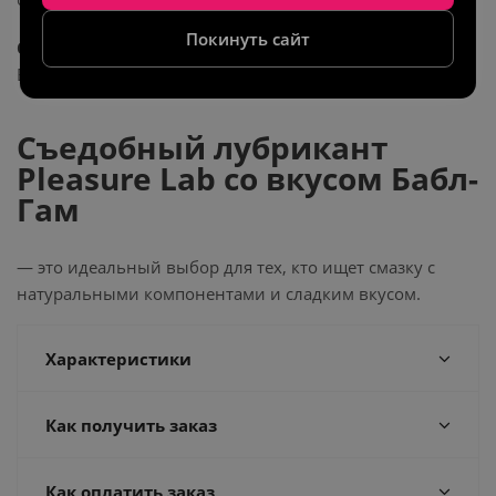
Покинуть сайт
Состав
:
Aqua, Aloe Vera Extract, Chamomile Extract, Flax
Extract, Hydroxyethylcellulose, Sodium Benzoate, Aroma.
Съедобный лубрикант
Pleasure Lab со вкусом Бабл-
Гам
— это идеальный выбор для тех, кто ищет смазку с
натуральными компонентами и сладким вкусом.
Характеристики
Как получить заказ
Как оплатить заказ