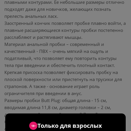
плавными контурами. Ее небольшие размеры отлично
подходят даже для новичков, желающих познать
прелесть анальных ласк.
Заостренный кончик позволяет пробке плавно войти, а
плавные расширяющиеся контуры пробки постепенно
расслабляют и растягивают мышцы.
Материал анальной пробки – современный и
качественный - ПВХ – очень мягкий на ощупь и
податливый, что позволяет ему повторить контуры
тела при введении и обеспечить плотный контакт.
Крепкая присоска позволяет фиксировать пробку на
плоской поверхности или пристегнуть на трусики для
страпонов. А также - основание играет роль
ограничителя при введении в анус.
Размеры пробки Butt Plug: общая длина - 15 см,
вводимая длина 11,8 см, диаметр головки – 2 см,
диаметр в самой широкой части – 3,7 см. Диаметр
присоски – 5 см.
Только для взрослых
18+
Анальное проникновение требует щедрого количества