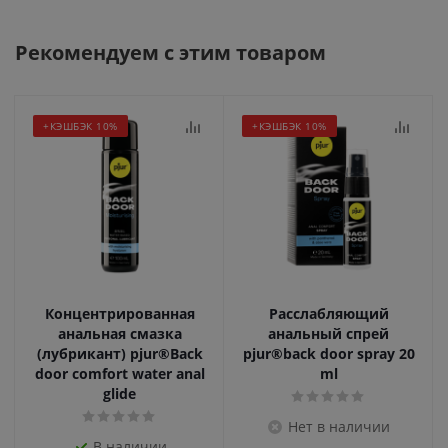
Рекомендуем с этим товаром
+КЭШБЭК 10%
+КЭШБЭК 10%
Концентрированная
Расслабляющий
анальная смазка
анальный спрей
(лубрикант) pjur®Back
pjur®back door spray 20
door comfort water anal
ml
glide
Нет в наличии
В наличии