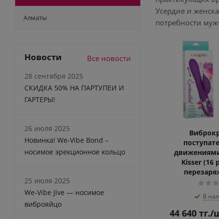
Усердие и женск
Алматы
потребности муж
Новости
Все новости
28 сентября 2025
СКИДКА 50% НА ПАРТУПЕИ И
ГАРТЕРЫ!
26 июля 2025
Виброкр
Новинка! We-Vibe Bond –
поступат
носимое эрекционное кольцо
движениями
Kisser (16
перезаря
25 июля 2025
We-Vibe Jive — носимое
В на
виброяйцо
44 640
тг.
/