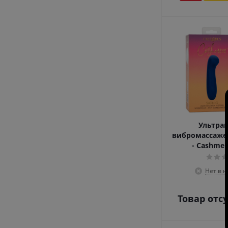
Ультра
вибромассажер
- Cashmer
Нет в 
Товар отс