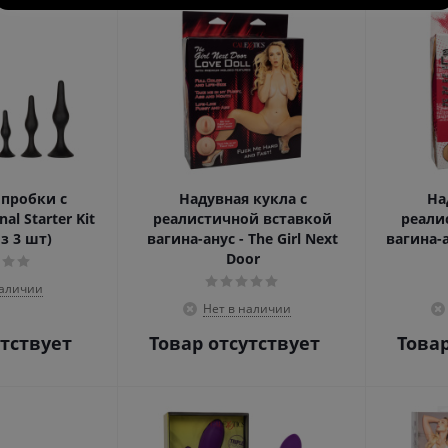
пробки с
Надувная кукла с
На
l Starter Kit
реалистичной вставкой
реали
з 3 шт)
вагина-анус - The Girl Next
вагина-а
Door
наличии
Нет в наличии
утствует
Товар отсутствует
Товар