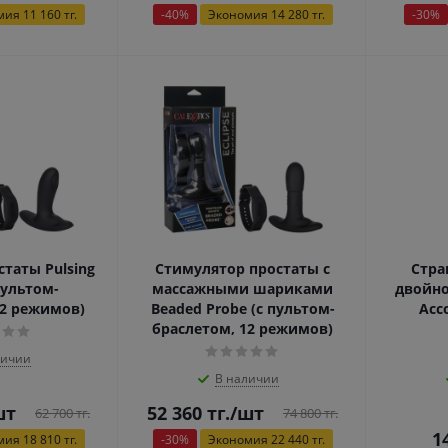
мия
11 160
тг.
-
40
%
Экономия
14 280
тг.
-
30
%
таты Pulsing
Стимулятор простаты с
Стра
пультом-
массажными шариками
двойно
12 режимов)
Beaded Probe (с пультом-
Acc
браслетом, 12 режимов)
личии
В наличии
шт
52 360
тг.
/шт
62 700
тг.
74 800
тг.
1
мия
18 810
тг.
-
30
%
Экономия
22 440
тг.