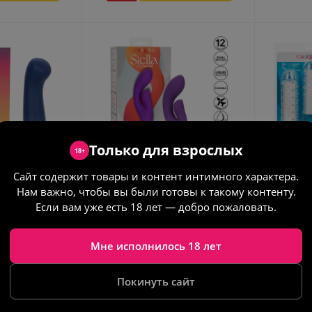
Только для взрослых
18+
мягкий
Вибратор-кролик для
Набор 
Сайт содержит товары и контент интимного характера.
 для точки G
двойной стимуляции Stella
насадок
Нам важно, чтобы вы были готовы к такому контенту.
e Satin G
Liquid (перезаряжаемый, 12
Если вам уже есть 18 лет — добро пожаловать.
режимов)
наличии
Мне исполнилось 18 лет
Нет в наличии
утствует
Товар отсутствует
Товар
Покинуть сайт