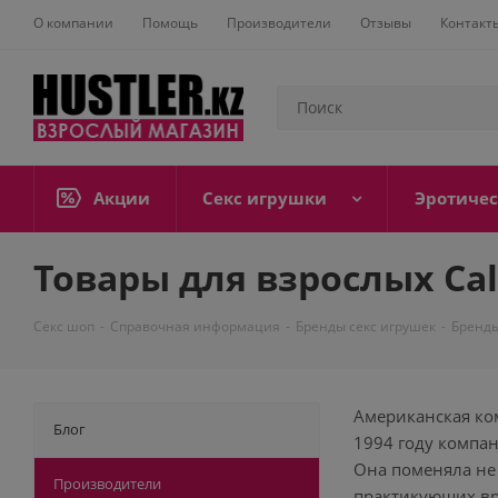
О компании
Помощь
Производители
Отзывы
Контакт
Акции
Секс игрушки
Эротичес
Товары для взрослых Cal
Секс шоп
-
Справочная информация
-
Бренды секс игрушек
-
Бренд
Американская ком
Блог
1994 году компан
Она поменяла не 
Производители
практикующих врач