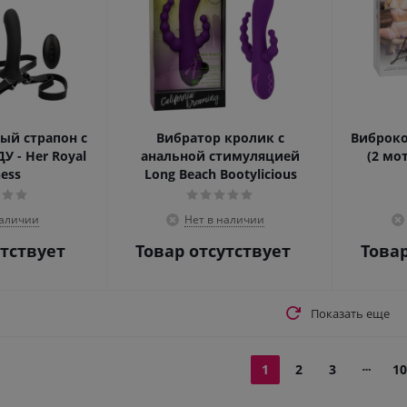
ый страпон с
Вибратор кролик с
Виброков
У - Her Royal
анальной стимуляцией
(2 мо
ess
Long Beach Bootylicious
наличии
Нет в наличии
утствует
Товар отсутствует
Товар
Показать еще
1
2
3
10