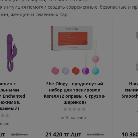
ая интуиция помогли создать современные, безопасные и п
чин, женщин и семейных пар.
олик с
She-Ology - продвинутый
Нас
ельными
набор для тренировок
силик
 Enchanted
Кегеля (2 оправы, 6 грузов-
Smooth
 режимов,
шариков)
жаемый)
В наличии
личии
шт
21 420
тг.
/шт
10 36
55 800
тг.
35 700
тг.