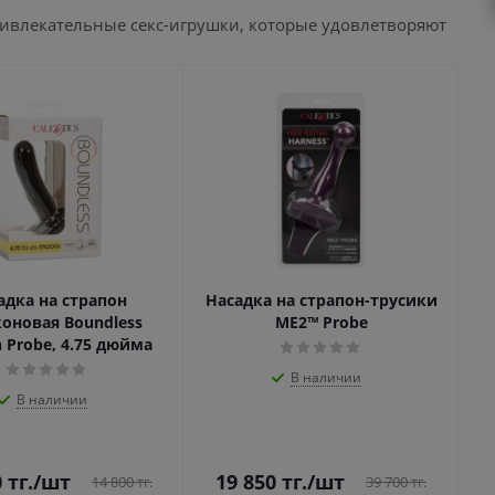
ривлекательные секс-игрушки, которые удовлетворяют
адка на страпон
Насадка на страпон-трусики
оновая Boundless
ME2™ Probe
 Probe, 4.75 дюйма
В наличии
В наличии
0
тг.
/шт
19 850
тг.
/шт
14 800
тг.
39 700
тг.