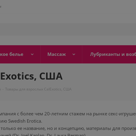
ы
кое белье
Массаж
Лубриканты и воз
Exotics, США
ы
-
Товары для взрослых CalExotics, США
пания с более чем 20-летним стажем на рынке секс-игруше
ию Swedish Erotica.
только ее название, но и концепцию, материалы для произ
ей (Dr. Joel Kaplan, Dr. Laura Berman).