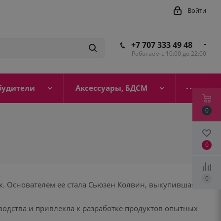
Войти
+7 707 333 49 48
Работаем с 10:00 до 22:00
будители
Аксессуары, БДСМ
0
0
0
к. Основателем ее стала Сьюзен Колвин, выкупившая в
водства и привлекла к разработке продуктов опытных