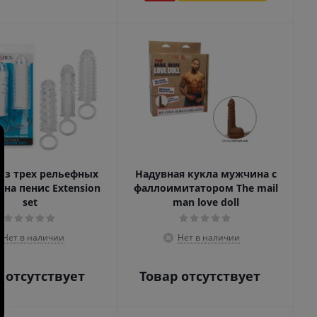
из трех рельефных
Надувная кукла мужчина с
 на пенис Extension
фаллоимитатором The mail
set
man love doll
Нет в наличии
Нет в наличии
 отсутствует
Товар отсутствует