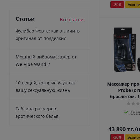
-
20
%
Эконо
Статьи
Все статьи
Фулибао Форте: как отличить
оригинал от подделки?
Мощный вибромассажер от
We-Vibe Wand 2
10 вещей, которые улучшат
Массажер прос
вашу сексуальную жизнь
Probe (с 
браслетом, 
Таблица размеров
В на
эротического белья
43 890
тг.
/
-
30
%
Эконо