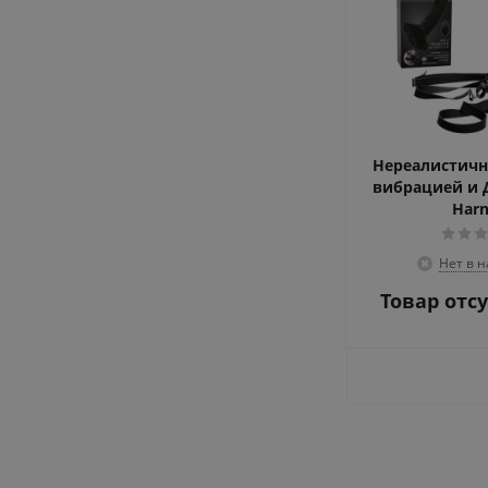
Нереалистичн
вибрацией и Д
Harn
Нет в 
Товар отс