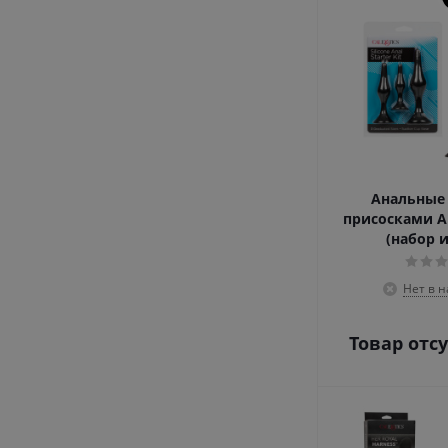
Анальные 
присосками Ana
(набор и
Нет в 
Товар отс