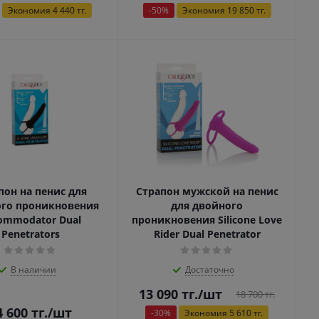
Экономия
4 440
тг.
-
50
%
Экономия
19 850
тг.
пон на пенис для
Страпон мужской на пенис
го проникновения
для двойного
ommodator Dual
проникновения Silicone Love
Penetrators
Rider Dual Penetrator
В наличии
Достаточно
13 090
тг.
/шт
18 700
тг.
4 600
тг.
/шт
-
30
%
Экономия
5 610
тг.