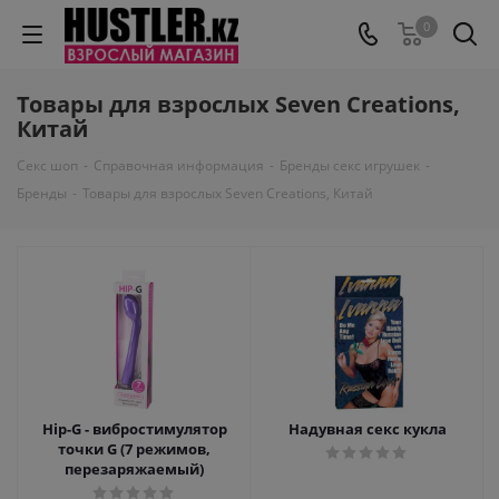
0
Товары для взрослых Seven Creations,
Китай
Секс шоп
-
Справочная информация
-
Бренды секс игрушек
-
Бренды
-
Товары для взрослых Seven Creations, Китай
Hip-G - вибростимулятор
Надувная секс кукла
точки G (7 режимов,
перезаряжаемый)