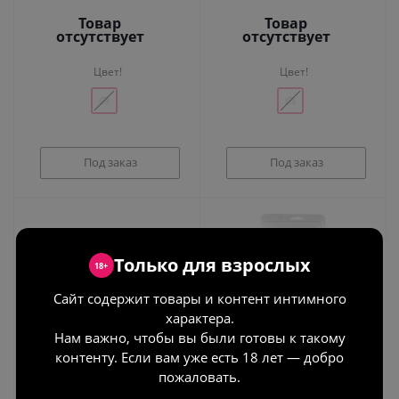
Товар
Товар
отсутствует
отсутствует
Цвет!
Цвет!
Под заказ
Под заказ
Только для взрослых
18+
Сайт содержит товары и контент интимного
характера.
Нам важно, чтобы вы были готовы к такому
Анальный расширитель
Анальный стимулятор
контенту. Если вам уже есть 18 лет — добро
металлический Anal
Anal Angler
Speculum
пожаловать.