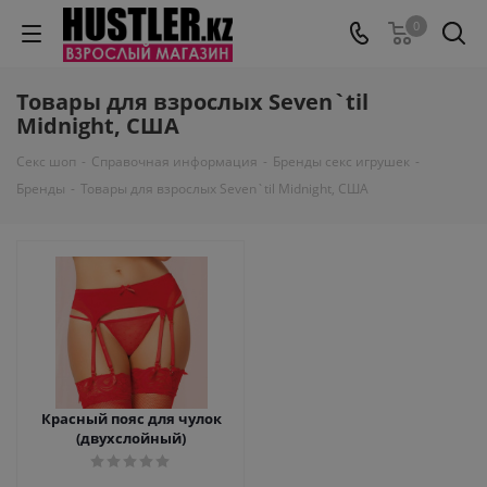
0
Товары для взрослых Seven`til
Midnight, США
Секс шоп
-
Справочная информация
-
Бренды секс игрушек
-
Бренды
-
Товары для взрослых Seven`til Midnight, США
Красный пояс для чулок
(двухслойный)