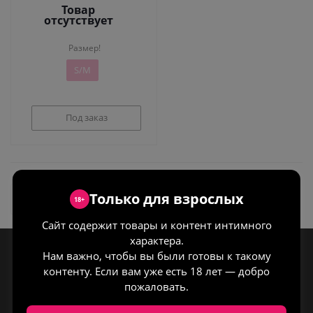
Товар
отсутствует
Размер!
S/M
Под заказ
Только для взрослых
Список брендов
18+
Сайт содержит товары и контент интимного
характера.
Нам важно, чтобы вы были готовы к такому
Компания
контенту. Если вам уже есть 18 лет — добро
Контакты
пожаловать.
Новости