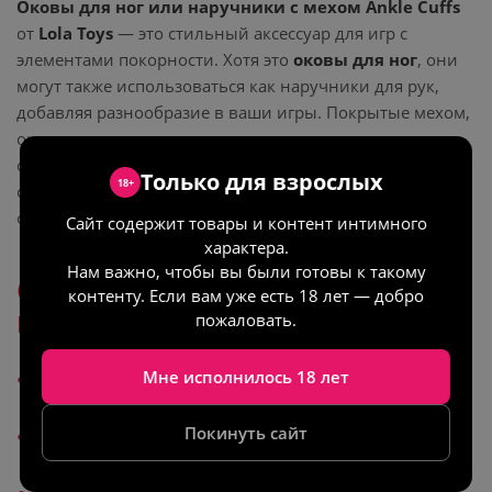
Оковы для ног или наручники с мехом Ankle Cuffs
от
Lola Toys
— это стильный аксессуар для игр с
элементами покорности. Хотя это
оковы для ног
, они
могут также использоваться как наручники для рук,
добавляя разнообразие в ваши игры. Покрытые мехом,
они мягко сидят на щиколотках или запястьях, не
сдавливая кожу. Металлическая цепь длиной 20 см
Только для взрослых
18+
соединяет наручники, придавая им дополнительную
функциональность.
Сайт содержит товары и контент интимного
характера.
Нам важно, чтобы вы были готовы к такому
Особенности наручников с
контенту. Если вам уже есть 18 лет — добро
мехом Ankle Cuffs
пожаловать.
Мне исполнилось 18 лет
Материалы:
Искусственный мех и металл для
прочности.
Покинуть сайт
Цепь:
Металлическая, длина — 20 см, соединяет
наручники для удобной фиксации.