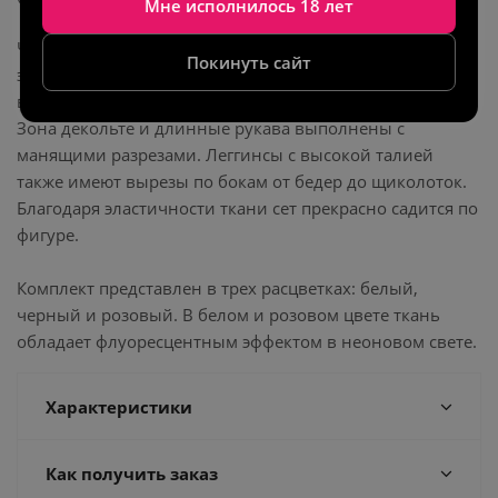
Мне исполнилось 18 лет
Чувственный костюм-двойка из высококачественной
Покинуть сайт
эластичной ткани. Укороченный топ с широким
вырезом элегантно приоткрывает ключицы и плечи.
Зона декольте и длинные рукава выполнены с
манящими разрезами. Леггинсы с высокой талией
также имеют вырезы по бокам от бедер до щиколоток.
Благодаря эластичности ткани сет прекрасно садится по
фигуре.
Комплект представлен в трех расцветках: белый,
черный и розовый. В белом и розовом цвете ткань
обладает флуоресцентным эффектом в неоновом свете.
Характеристики
Как получить заказ