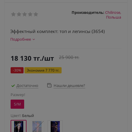
Производитель:
Chilirose,
Польша
Эффектный комплект: топ и легинсы (3654)
Подробнее
18 130
тг.
/шт
25 900
тг.
-
30
%
Экономия
7 770
тг.
Достаточно
Нашли дешевле?
Размер!
S/M
Цвет!:
Белый