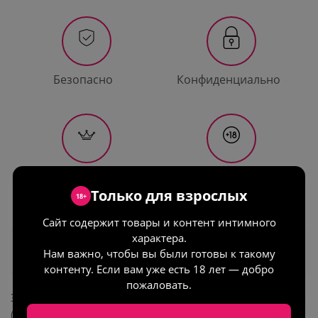
Безопасно
Конфиденциально
Гарантия
Только для
качества
взрослых
Только для взрослых
18+
Сайт содержит товары и контент интимного
характера.
Описание
Нам важно, чтобы вы были готовы к такому
контенту. Если вам уже есть 18 лет — добро
пожаловать.
Эффектный комплект топ и леггинсы от бренда Chilirose
(Польша).