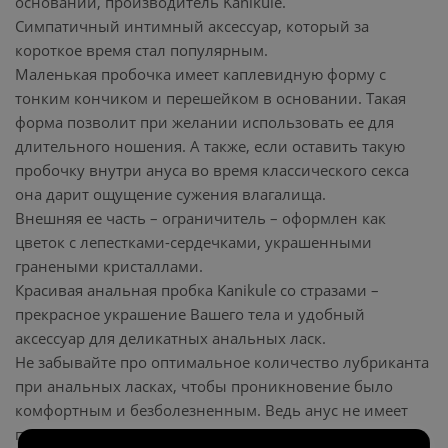
основании, производитель Kanikule.
Симпатичный интимный аксессуар, который за
короткое время стал популярным.
Маленькая пробочка имеет каплевидную форму с
тонким кончиком и перешейком в основании. Такая
форма позволит при желании использовать ее для
длительного ношения. А также, если оставить такую
пробочку внутри ануса во время классического секса
она дарит ощущение сужения влагалища.
Внешняя ее часть – ограничитель – оформлен как
цветок с лепестками-сердечками, украшенными
гранеными кристаллами.
Красивая анальная пробка Kanikule со стразами –
прекрасное украшение Вашего тела и удобный
аксессуар для деликатных анальных ласк.
Не забывайте про оптимальное количество лубриканта
при анальных ласках, чтобы проникновение было
комфортным и безболезненным. Ведь анус не имеет
природной смазки.